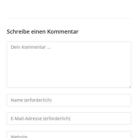
Schreibe einen Kommentar
Kommentar
Gib
deinen
Namen
Gib
oder
deine
Benutzernamen
E-
Gib
zum