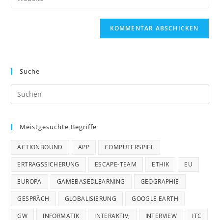
Mail-
deine
Kommentieren
Adresse
Website-
ein
zum
URL
Kommentieren
ein
ein
(optional)
Suche
Meistgesuchte Begriffe
ACTIONBOUND
APP
COMPUTERSPIEL
ERTRAGSSICHERUNG
ESCAPE-TEAM
ETHIK
EU
EUROPA
GAMEBASEDLEARNING
GEOGRAPHIE
GESPRÄCH
GLOBALISIERUNG
GOOGLE EARTH
GW
INFORMATIK
INTERAKTIV;
INTERVIEW
ITC