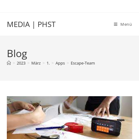
Zum
Inhalt
springen
MEDIA | PHST
Menü
Blog
>
2023
>
März
>
1.
>
Apps
>
Escape-Team