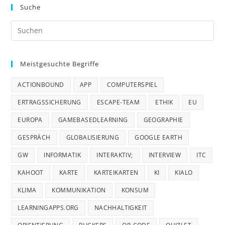
Suche
Pre
Es
to
Meistgesuchte Begriffe
clo
the
ACTIONBOUND
APP
COMPUTERSPIEL
sea
pan
ERTRAGSSICHERUNG
ESCAPE-TEAM
ETHIK
EU
EUROPA
GAMEBASEDLEARNING
GEOGRAPHIE
GESPRÄCH
GLOBALISIERUNG
GOOGLE EARTH
GW
INFORMATIK
INTERAKTIV;
INTERVIEW
ITC
KAHOOT
KARTE
KARTEIKARTEN
KI
KIALO
KLIMA
KOMMUNIKATION
KONSUM
LEARNINGAPPS.ORG
NACHHALTIGKEIT