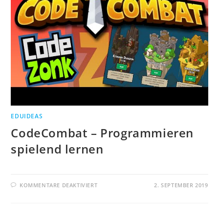
EDUIDEAS
CodeCombat – Programmieren
spielend lernen
FÜR
KOMMENTARE DEAKTIVIERT
2. SEPTEMBER 2019
CODECOMBAT
–
PROGRAMMIEREN
SPIELEND
LERNEN