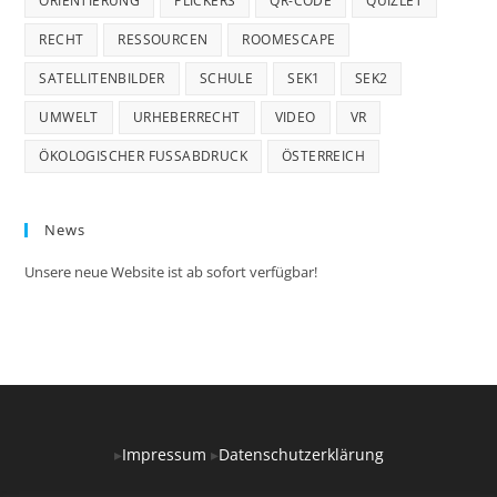
ORIENTIERUNG
PLICKERS
QR-CODE
QUIZLET
RECHT
RESSOURCEN
ROOMESCAPE
SATELLITENBILDER
SCHULE
SEK1
SEK2
UMWELT
URHEBERRECHT
VIDEO
VR
ÖKOLOGISCHER FUSSABDRUCK
ÖSTERREICH
News
Unsere neue Website ist ab sofort verfügbar!
▸
Impressum
▸
Datenschutzerklärung