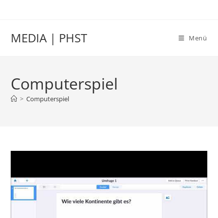
Zum
Inhalt
springen
MEDIA | PHST
Menü
Computerspiel
>
Computerspiel