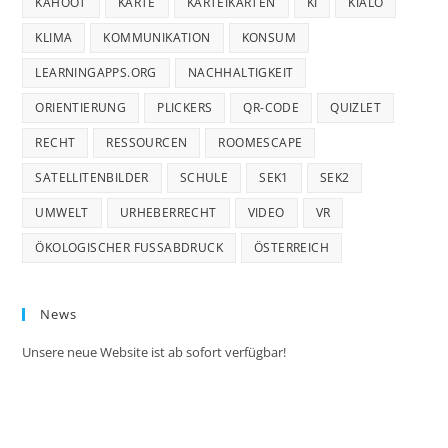
KAHOOT
KARTE
KARTEIKARTEN
KI
KIALO
KLIMA
KOMMUNIKATION
KONSUM
LEARNINGAPPS.ORG
NACHHALTIGKEIT
ORIENTIERUNG
PLICKERS
QR-CODE
QUIZLET
RECHT
RESSOURCEN
ROOMESCAPE
SATELLITENBILDER
SCHULE
SEK1
SEK2
UMWELT
URHEBERRECHT
VIDEO
VR
ÖKOLOGISCHER FUSSABDRUCK
ÖSTERREICH
News
Unsere neue Website ist ab sofort verfügbar!