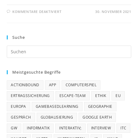
FÜR
KOMMENTARE DEAKTIVIERT
30. NOVEMBER 2021
ETHISCHE
ASPEKTE
VON
KI
MIT
READYAI
Suche
UND
DER
MORAL
Pre
MACHINE
Es
to
Meistgesuchte Begriffe
clo
the
ACTIONBOUND
APP
COMPUTERSPIEL
sea
pan
ERTRAGSSICHERUNG
ESCAPE-TEAM
ETHIK
EU
EUROPA
GAMEBASEDLEARNING
GEOGRAPHIE
GESPRÄCH
GLOBALISIERUNG
GOOGLE EARTH
GW
INFORMATIK
INTERAKTIV;
INTERVIEW
ITC