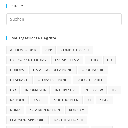
Suche
Pre
Es
to
Meistgesuchte Begriffe
clo
the
ACTIONBOUND
APP
COMPUTERSPIEL
sea
pan
ERTRAGSSICHERUNG
ESCAPE-TEAM
ETHIK
EU
EUROPA
GAMEBASEDLEARNING
GEOGRAPHIE
GESPRÄCH
GLOBALISIERUNG
GOOGLE EARTH
GW
INFORMATIK
INTERAKTIV;
INTERVIEW
ITC
KAHOOT
KARTE
KARTEIKARTEN
KI
KIALO
KLIMA
KOMMUNIKATION
KONSUM
LEARNINGAPPS.ORG
NACHHALTIGKEIT