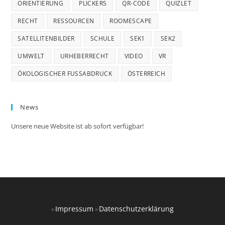
ORIENTIERUNG
PLICKERS
QR-CODE
QUIZLET
RECHT
RESSOURCEN
ROOMESCAPE
SATELLITENBILDER
SCHULE
SEK1
SEK2
UMWELT
URHEBERRECHT
VIDEO
VR
ÖKOLOGISCHER FUSSABDRUCK
ÖSTERREICH
News
Unsere neue Website ist ab sofort verfügbar!
▸
Impressum
▸
Datenschutzerklärung