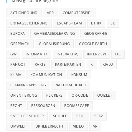
Meistgesuchte Begriffe
clo
the
ACTIONBOUND
APP
COMPUTERSPIEL
sea
pan
ERTRAGSSICHERUNG
ESCAPE-TEAM
ETHIK
EU
EUROPA
GAMEBASEDLEARNING
GEOGRAPHIE
GESPRÄCH
GLOBALISIERUNG
GOOGLE EARTH
GW
INFORMATIK
INTERAKTIV;
INTERVIEW
ITC
KAHOOT
KARTE
KARTEIKARTEN
KI
KIALO
KLIMA
KOMMUNIKATION
KONSUM
LEARNINGAPPS.ORG
NACHHALTIGKEIT
ORIENTIERUNG
PLICKERS
QR-CODE
QUIZLET
RECHT
RESSOURCEN
ROOMESCAPE
SATELLITENBILDER
SCHULE
SEK1
SEK2
UMWELT
URHEBERRECHT
VIDEO
VR